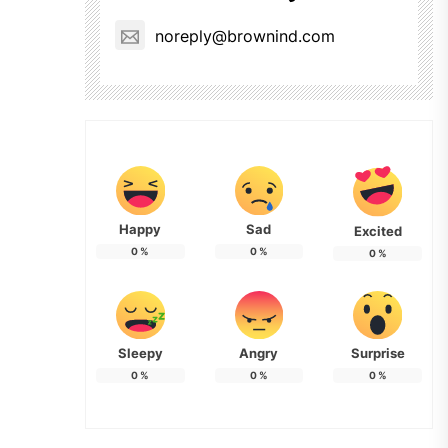
noreply@brownind.com
Happy
Sad
Excited
0
%
0
%
0
%
Sleepy
Angry
Surprise
0
%
0
%
0
%