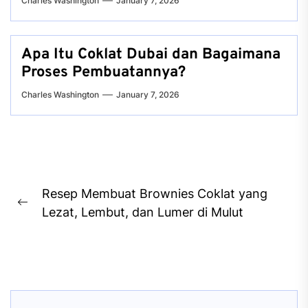
Charles Washington
January 7, 2026
Apa Itu Coklat Dubai dan Bagaimana
Proses Pembuatannya?
Charles Washington
January 7, 2026
Post
Resep Membuat Brownies Coklat yang
navigation
Previous
Lezat, Lembut, dan Lumer di Mulut
post: